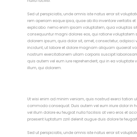
nulla facilisi.
Sed ut perspiciatis, unde omnis iste natus error sit vol
rem aperiam eaque ipsa, quae ab illo inventore veritatis et
explicabo. nemo enim ipsam voluptatem, quia voluptas sit, 
consequuntur magni dolores eos, qui ratione voluptatem s
dolorem ipsum, quia dolor sit, amet, consectetur, adipis
incidunt, ut labore et dolore magnam aliquam quaerat v
nostrum exercitationem ullam corporis suscipit laboriosa
quis autem vel eum iure reprehenderit, qui in ea voluptate 
illum, qui dolorem.
Ut wisi enim ad minim veniam, quis nostrud exerci tation ull
commodo consequat. Duis autem vel eum iriure dolor in hen
vel illum dolore eu feugiat nulla facilisis at vero eros et 
praesent luptatum zzril delenit augue duis dolore te feugait
Sed ut perspiciatis, unde omnis iste natus error sit vol