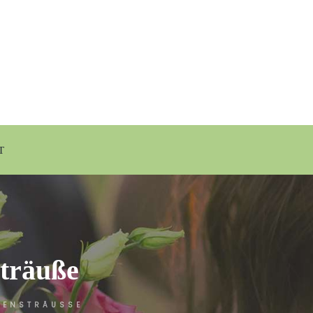
T
träuße
ENSTRÄUSSE