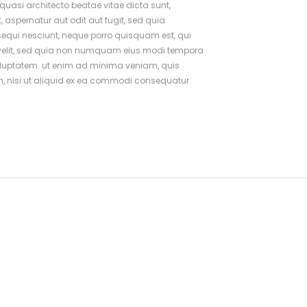
 quasi architecto beatae vitae dicta sunt,
aspernatur aut odit aut fugit, sed quia
equi nesciunt, neque porro quisquam est, qui
ci velit, sed quia non numquam eius modi tempora
oluptatem. ut enim ad minima veniam, quis
m, nisi ut aliquid ex ea commodi consequatur.