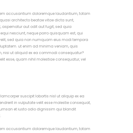
uptatem accusantium doloremque laudantium, totam
 quasi architecto beatae vitae dicta sunt,
aspernatur aut odit aut fugit, sed quia
equi nesciunt, neque porro quisquam est, qui
ci velit, sed quia non numquam eius modi tempora
oluptatem. ut enim ad minima veniam, quis
m, nisi ut aliquid ex ea commodi consequatur?
velit esse, quam nihil molestiae consequatur, vel
amcorper suscipit lobortis nisl ut aliquip ex ea
drerit in vulputate velit esse molestie consequat,
accumsan et iusto odio dignissim qui blandit
.
uptatem accusantium doloremque laudantium, totam