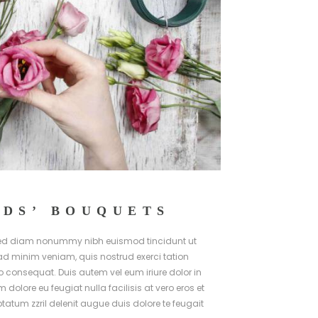
IDS’ BOUQUETS
, sed diam nonummy nibh euismod tincidunt ut
ad minim veniam, quis nostrud exerci tation
o consequat. Duis autem vel eum iriure dolor in
m dolore eu feugiat nulla facilisis at vero eros et
atum zzril delenit augue duis dolore te feugait